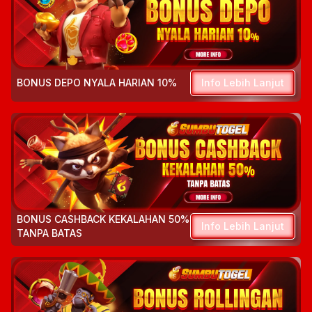
BONUS DEPO NYALA HARIAN 10%
Info Lebih Lanjut
BONUS CASHBACK KEKALAHAN 50%
Info Lebih Lanjut
TANPA BATAS