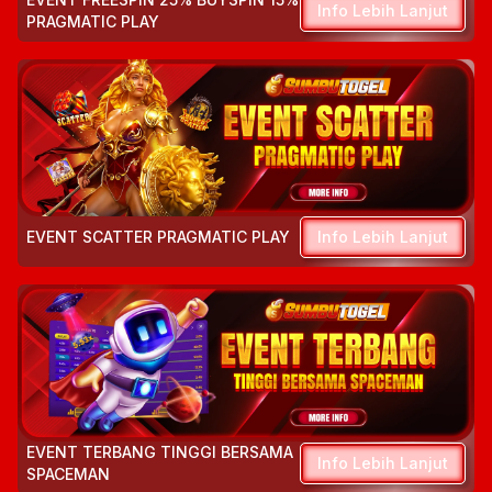
Info Lebih Lanjut
PRAGMATIC PLAY
EVENT SCATTER PRAGMATIC PLAY
Info Lebih Lanjut
EVENT TERBANG TINGGI BERSAMA
Info Lebih Lanjut
SPACEMAN