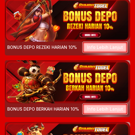
BONUS DEPO REZEKI HARIAN 10%
Info Lebih Lanjut
BONUS DEPO BERKAH HARIAN 10%
Info Lebih Lanjut