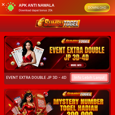
✕
APK ANTI NAWALA
DOWNLOAD
Download dapat bonus 20k
EVENT EXTRA DOUBLE JP 3D - 4D
Info Lebih Lanjut