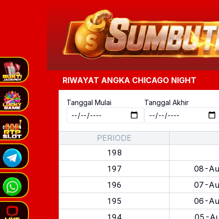
RIWAYAT ANGKA
CHICAGO NIGHT
Tanggal Mulai
Tanggal Akhir
PERIODE
198
197
08-Au
196
07-Au
195
06-Au
194
05-Au