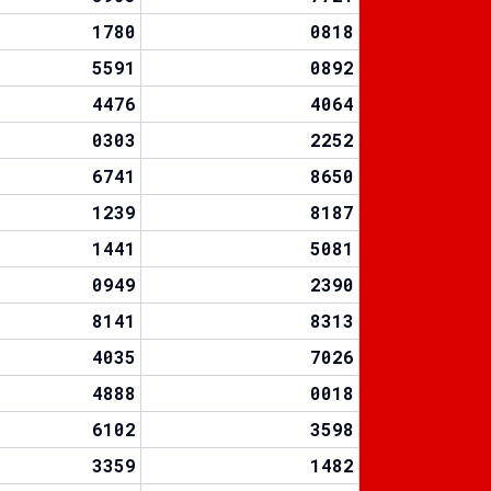
1780
0818
5591
0892
4476
4064
0303
2252
6741
8650
1239
8187
1441
5081
0949
2390
8141
8313
4035
7026
4888
0018
6102
3598
3359
1482