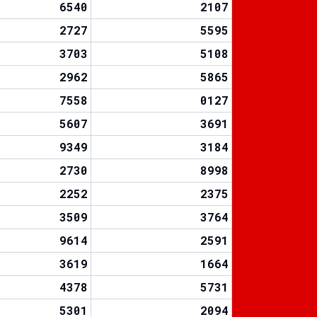
6540
2107
2727
5595
3703
5108
2962
5865
7558
0127
5607
3691
9349
3184
2730
8998
2252
2375
3509
3764
9614
2591
3619
1664
4378
5731
5301
2094