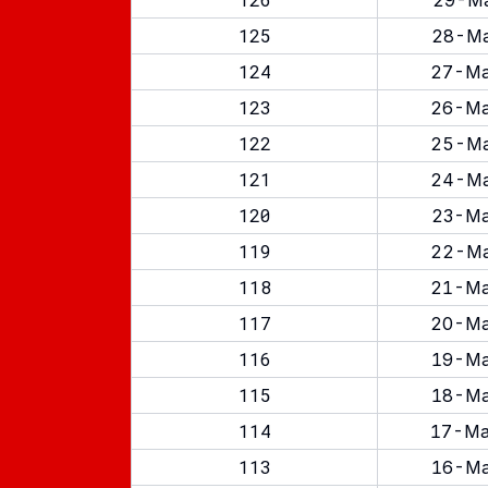
29-Ma
125
28-Ma
124
27-Ma
123
26-Ma
122
25-Ma
121
24-Ma
120
23-Ma
119
22-Ma
118
21-Ma
117
20-Ma
116
19-Ma
115
18-Ma
114
17-Ma
113
16-Ma