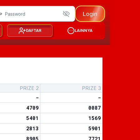
Login
DAFTAR
LAINNYA
PRIZE 2
PRIZE 3
-
-
4709
0087
5401
1569
2813
5901
8905
7721