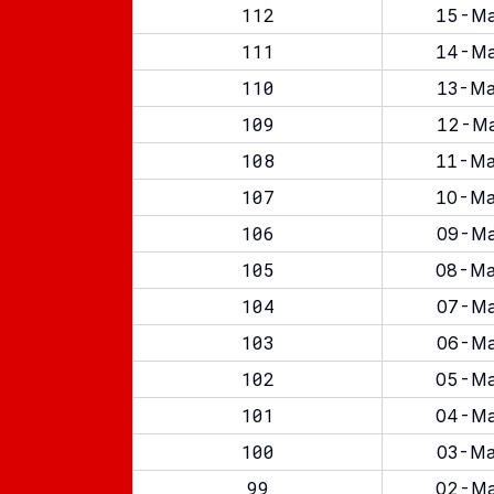
112
15-Ma
111
14-Ma
110
13-Ma
109
12-Ma
108
11-Ma
107
10-Ma
106
09-Ma
105
08-Ma
104
07-Ma
103
06-Ma
102
05-Ma
101
04-Ma
100
03-Ma
99
02-Ma